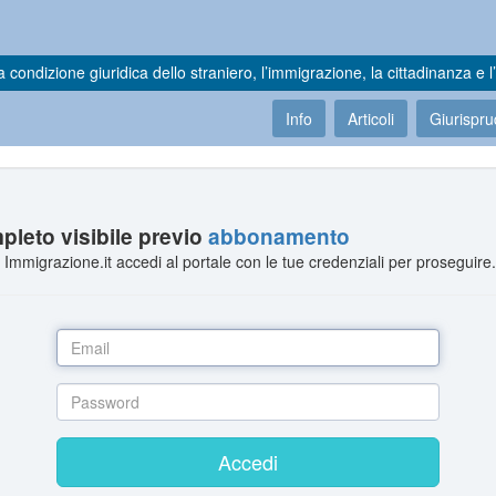
a condizione giuridica dello straniero, l’immigrazione, la cittadinanza e l’
Info
Articoli
Giurispr
leto visibile previo
abbonamento
Immigrazione.it accedi al portale con le tue credenziali per proseguire
Accedi