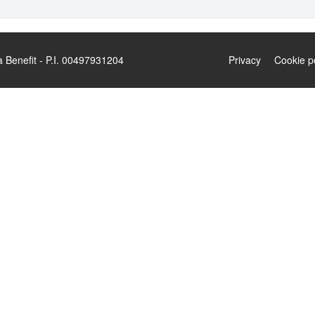
enefit - P.I. 00497931204
Privacy
Cookie p