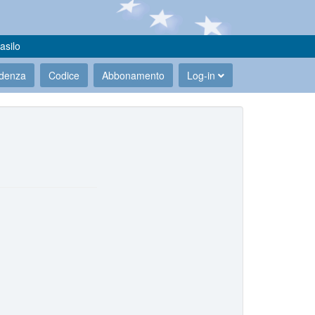
asilo
udenza
Codice
Abbonamento
Log-in
.