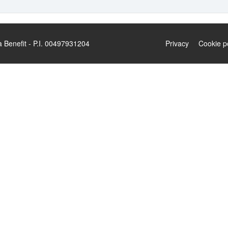
enefit - P.I. 00497931204
Privacy
Cookie p