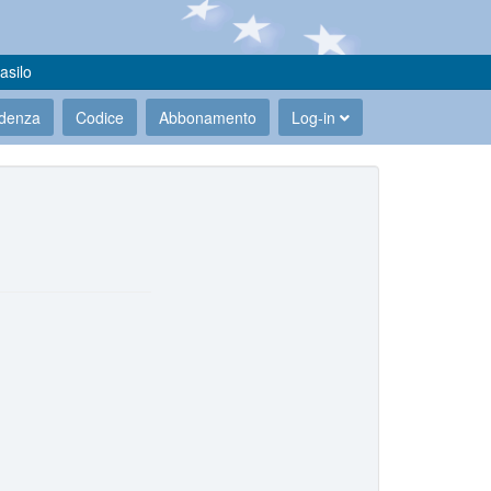
asilo
udenza
Codice
Abbonamento
Log-in
.