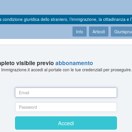
a condizione giuridica dello straniero, l’immigrazione, la cittadinanza e l’
Info
Articoli
Giurispr
leto visibile previo
abbonamento
Immigrazione.it accedi al portale con le tue credenziali per proseguire
Accedi