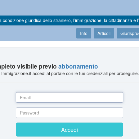
a condizione giuridica dello straniero, l’immigrazione, la cittadinanza e l’
Info
Articoli
Giurispr
leto visibile previo
abbonamento
Immigrazione.it accedi al portale con le tue credenziali per proseguire
Accedi