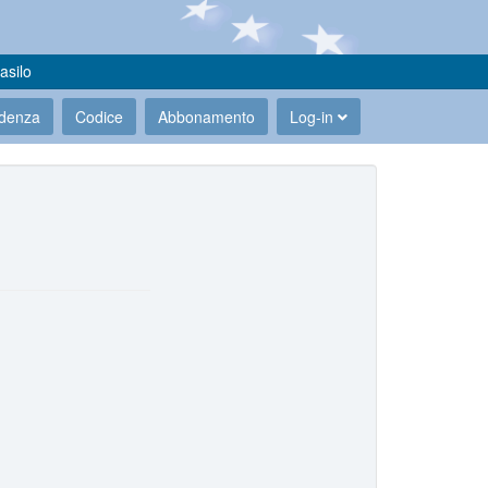
asilo
udenza
Codice
Abbonamento
Log-in
.