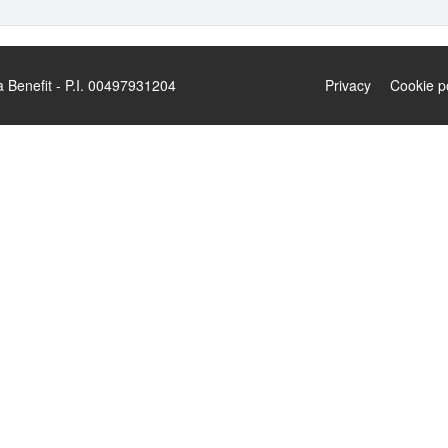
enefit - P.I. 00497931204
Privacy
Cookie p