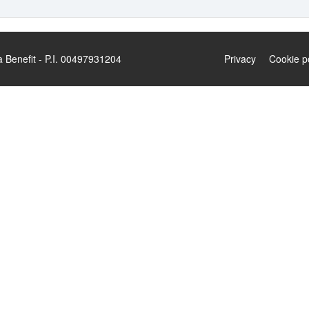
enefit - P.I. 00497931204
Privacy
Cookie p