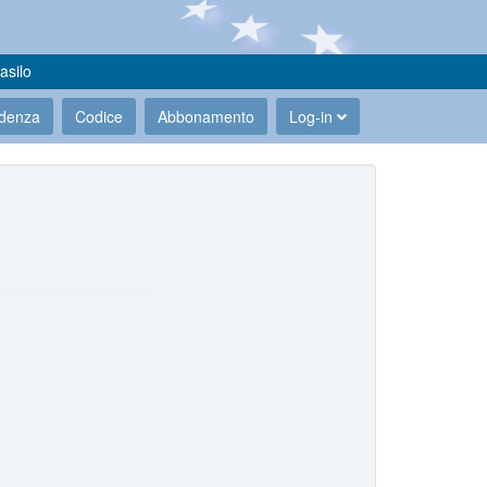
asilo
udenza
Codice
Abbonamento
Log-in
.