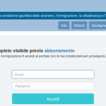
a condizione giuridica dello straniero, l’immigrazione, la cittadinanza e l’
Info
Articoli
Giurispr
leto visibile previo
abbonamento
Immigrazione.it accedi al portale con le tue credenziali per proseguire
Accedi