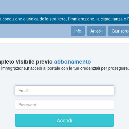
a condizione giuridica dello straniero, l’immigrazione, la cittadinanza e l’
Info
Articoli
Giurispr
leto visibile previo
abbonamento
Immigrazione.it accedi al portale con le tue credenziali per proseguire
Accedi