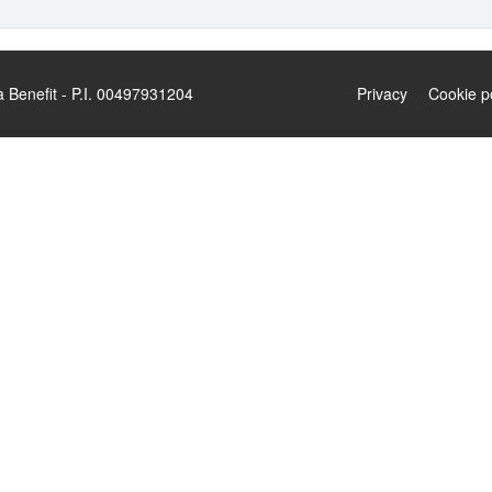
enefit - P.I. 00497931204
Privacy
Cookie p