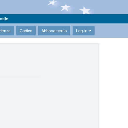
asilo
udenza
Codice
Abbonamento
Log-in
.