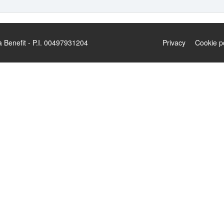
enefit - P.I. 00497931204
Privacy
Cookie p