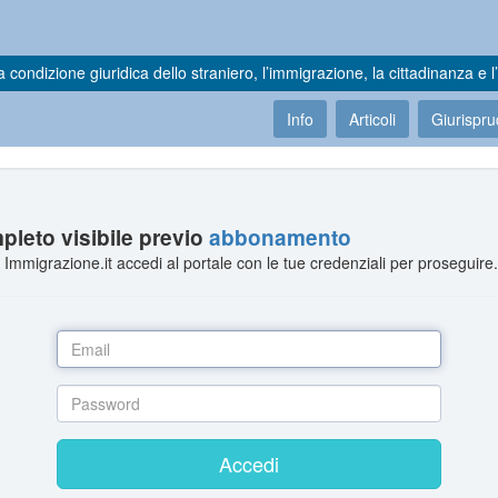
a condizione giuridica dello straniero, l’immigrazione, la cittadinanza e l’
Info
Articoli
Giurispr
leto visibile previo
abbonamento
Immigrazione.it accedi al portale con le tue credenziali per proseguire
Accedi