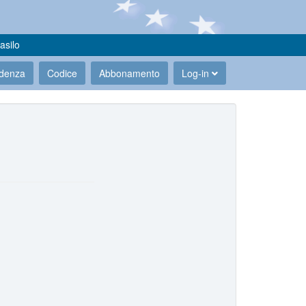
asilo
udenza
Codice
Abbonamento
Log-in
.