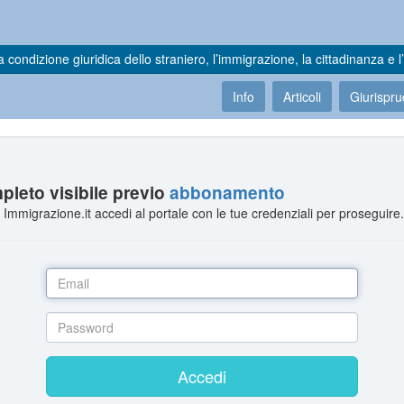
a condizione giuridica dello straniero, l’immigrazione, la cittadinanza e l’
Info
Articoli
Giurispr
leto visibile previo
abbonamento
Immigrazione.it accedi al portale con le tue credenziali per proseguire
Accedi