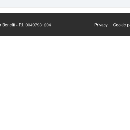
enefit - P.I. 00497931204
Privacy
Cookie p