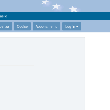
asilo
udenza
Codice
Abbonamento
Log-in
.