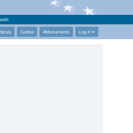
asilo
udenza
Codice
Abbonamento
Log-in
.