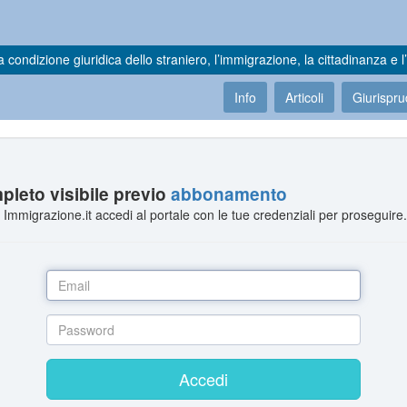
a condizione giuridica dello straniero, l’immigrazione, la cittadinanza e l’
Info
Articoli
Giurispr
leto visibile previo
abbonamento
Immigrazione.it accedi al portale con le tue credenziali per proseguire
Accedi