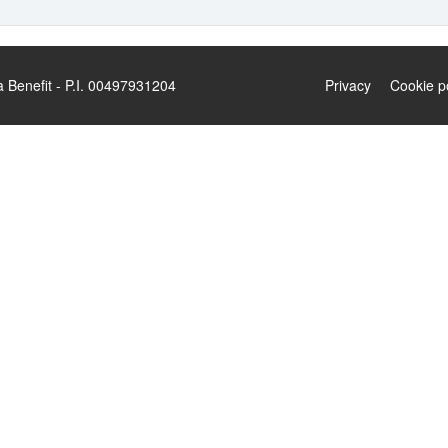
enefit - P.I. 00497931204
Privacy
Cookie p