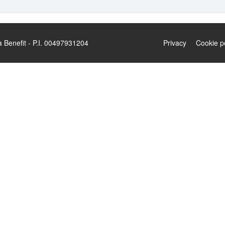
enefit - P.I. 00497931204
Privacy
Cookie p