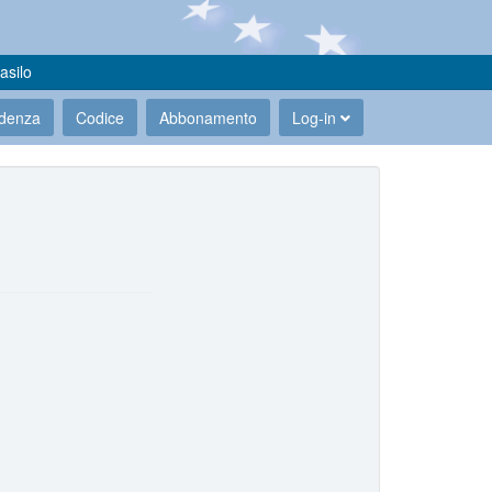
asilo
udenza
Codice
Abbonamento
Log-in
.