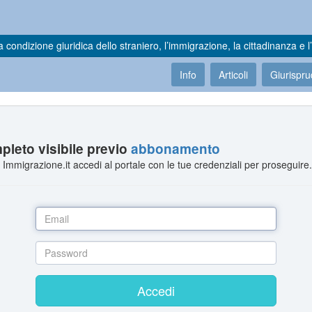
a condizione giuridica dello straniero, l’immigrazione, la cittadinanza e l’
Info
Articoli
Giurispr
leto visibile previo
abbonamento
Immigrazione.it accedi al portale con le tue credenziali per proseguire
Accedi