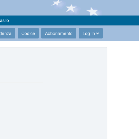
asilo
udenza
Codice
Abbonamento
Log-in
.