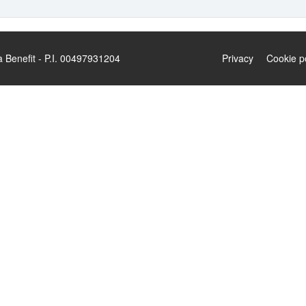
enefit - P.I. 00497931204
Privacy
Cookie p