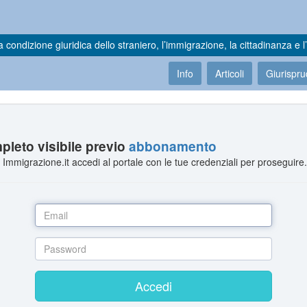
a condizione giuridica dello straniero, l’immigrazione, la cittadinanza e l’
Info
Articoli
Giurispr
leto visibile previo
abbonamento
Immigrazione.it accedi al portale con le tue credenziali per proseguire
Accedi