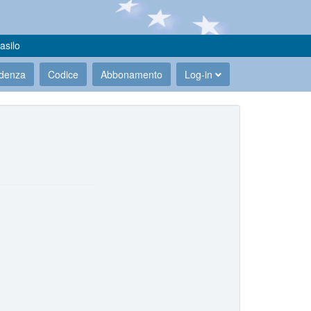
asilo
udenza
Codice
Abbonamento
Log-in
.