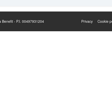
enefit - P.I. 00497931204
Privacy
Cookie p