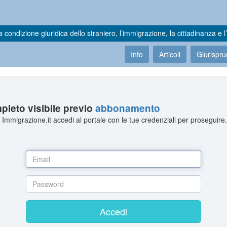
a condizione giuridica dello straniero, l’immigrazione, la cittadinanza e l’
Info
Articoli
Giurispr
leto visibile previo
abbonamento
Immigrazione.it accedi al portale con le tue credenziali per proseguire
Accedi