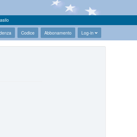
asilo
udenza
Codice
Abbonamento
Log-in
.