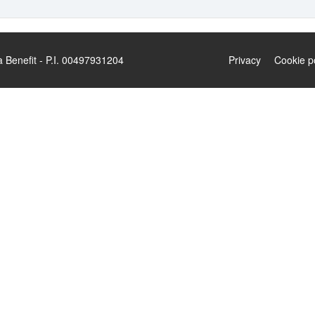
enefit - P.I. 00497931204
Privacy
Cookie p