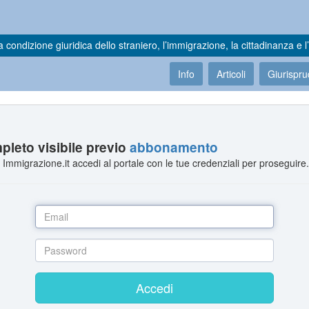
a condizione giuridica dello straniero, l’immigrazione, la cittadinanza e l’
Info
Articoli
Giurispr
leto visibile previo
abbonamento
Immigrazione.it accedi al portale con le tue credenziali per proseguire
Accedi