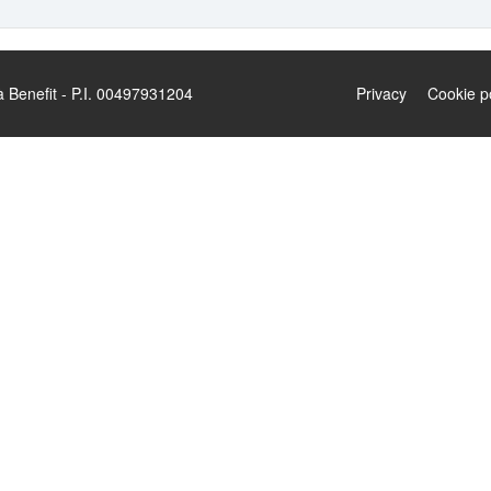
enefit - P.I. 00497931204
Privacy
Cookie p