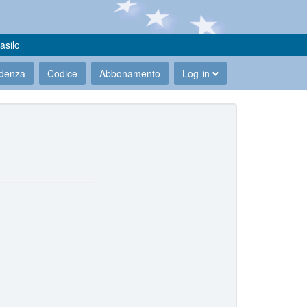
asilo
udenza
Codice
Abbonamento
Log-in
.