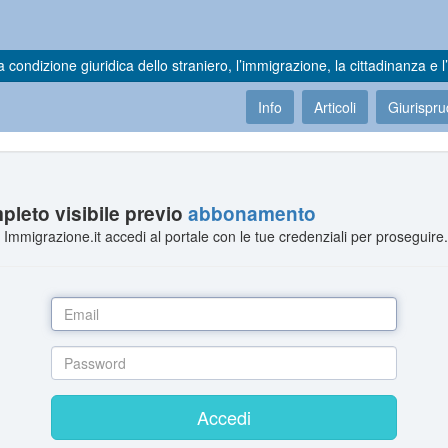
a condizione giuridica dello straniero, l’immigrazione, la cittadinanza e l’
Info
Articoli
Giurispr
leto visibile previo
abbonamento
Immigrazione.it accedi al portale con le tue credenziali per proseguire
Accedi