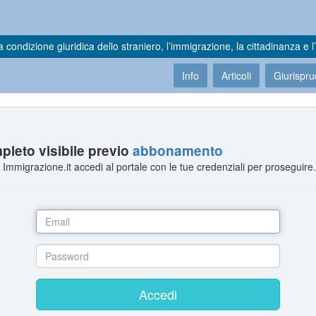
a condizione giuridica dello straniero, l’immigrazione, la cittadinanza e l’
Info
Articoli
Giurispr
leto visibile previo
abbonamento
Immigrazione.it accedi al portale con le tue credenziali per proseguire
Accedi