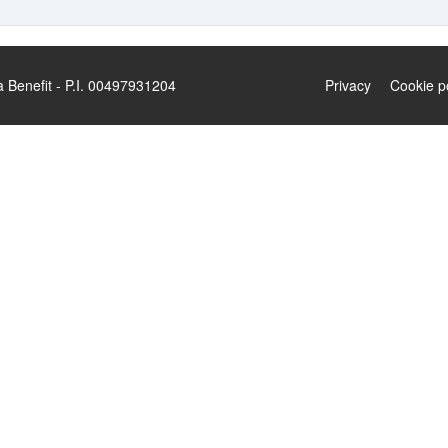
enefit - P.I. 00497931204
Privacy
Cookie p