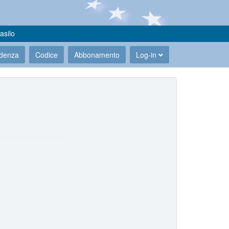
asilo
udenza
Codice
Abbonamento
Log-in
.