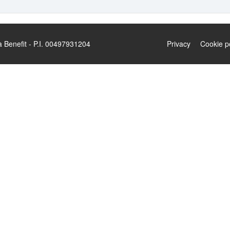
enefit - P.I. 00497931204
Privacy
Cookie p