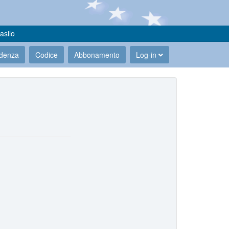
asilo
udenza
Codice
Abbonamento
Log-in
.