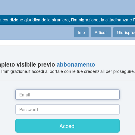
a condizione giuridica dello straniero, l’immigrazione, la cittadinanza e l’
Info
Articoli
Giurispr
leto visibile previo
abbonamento
Immigrazione.it accedi al portale con le tue credenziali per proseguire
Accedi