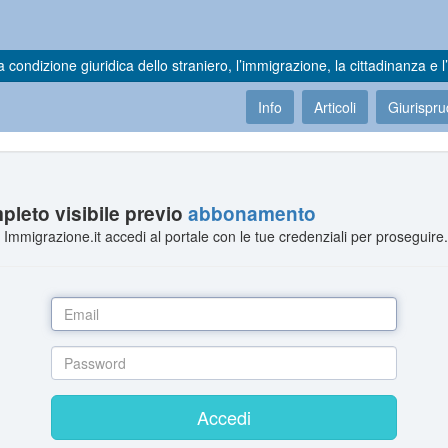
a condizione giuridica dello straniero, l’immigrazione, la cittadinanza e l’
Info
Articoli
Giurispr
leto visibile previo
abbonamento
Immigrazione.it accedi al portale con le tue credenziali per proseguire
Accedi