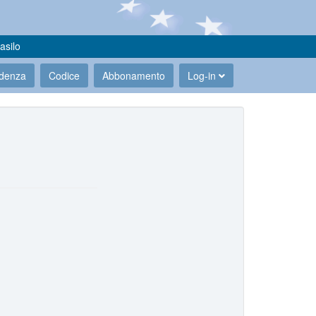
asilo
udenza
Codice
Abbonamento
Log-in
.