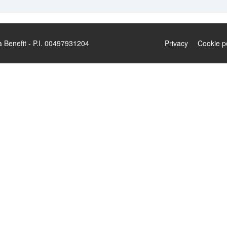
enefit - P.I. 00497931204
Privacy
Cookie p