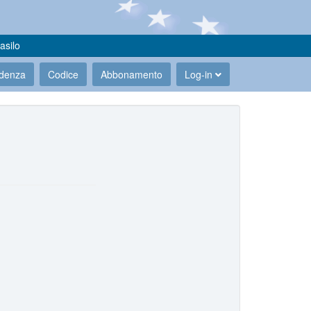
asilo
udenza
Codice
Abbonamento
Log-in
.