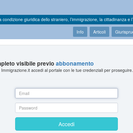
a condizione giuridica dello straniero, l’immigrazione, la cittadinanza e l’
Info
Articoli
Giurispr
leto visibile previo
abbonamento
Immigrazione.it accedi al portale con le tue credenziali per proseguire
Accedi