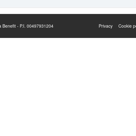
enefit - P.I. 00497931204
Privacy
Cookie p