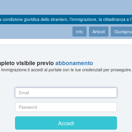
a condizione giuridica dello straniero, l’immigrazione, la cittadinanza e l’
Info
Articoli
Giurispr
leto visibile previo
abbonamento
Immigrazione.it accedi al portale con le tue credenziali per proseguire
Accedi