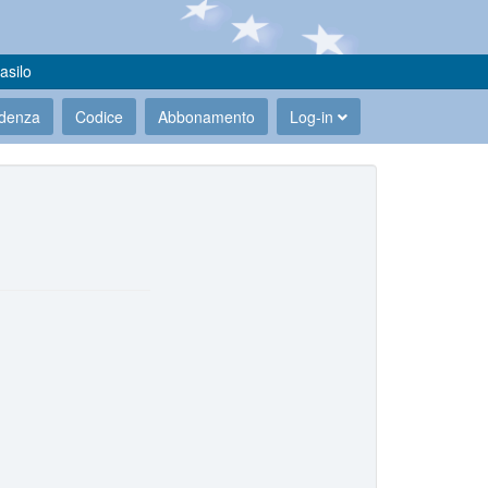
asilo
udenza
Codice
Abbonamento
Log-in
.