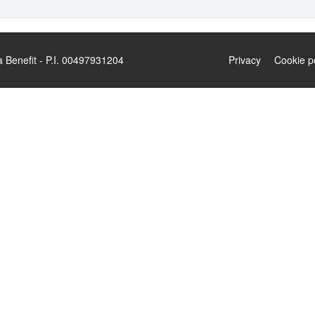
enefit - P.I. 00497931204
Privacy
Cookie p