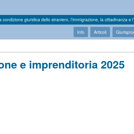
a condizione giuridica dello straniero, l’immigrazione, la cittadinanza e l’
Info
Articoli
Giurispr
ne e imprenditoria 2025