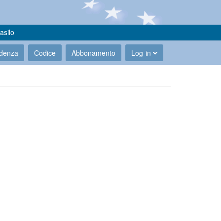
asilo
udenza
Codice
Abbonamento
Log-in