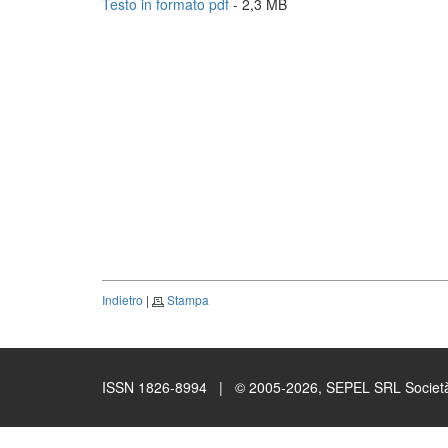
Testo in formato pdf
- 2,3 MB
Indietro
|
Stampa
ISSN 1826-8994 | © 2005-2026, SEPEL SRL Società B