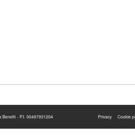
enefit - P.I. 00497931204
Privacy
Cookie p