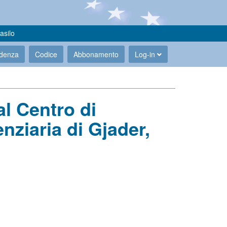
asilo
udenza
Codice
Abbonamento
Log-in
al Centro di
nziaria di Gjader,