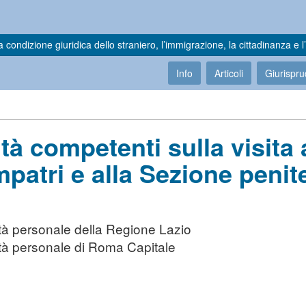
a condizione giuridica dello straniero, l’immigrazione, la cittadinanza e l’
Info
Articoli
Giurispr
tà competenti sulla visita 
patri e alla Sezione penite
rtà personale della Regione Lazio
rtà personale di Roma Capitale