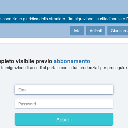
a condizione giuridica dello straniero, l’immigrazione, la cittadinanza e l’
Info
Articoli
Giurispr
leto visibile previo
abbonamento
Immigrazione.it accedi al portale con le tue credenziali per proseguire
Accedi