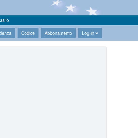
asilo
udenza
Codice
Abbonamento
Log-in
.