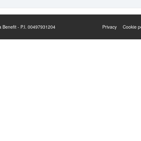
enefit - P.I. 00497931204
Privacy
Cookie p