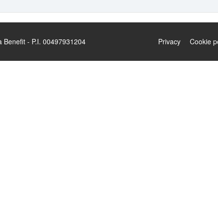
enefit - P.I. 00497931204
Privacy
Cookie p