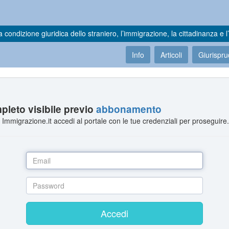
a condizione giuridica dello straniero, l’immigrazione, la cittadinanza e l’
Info
Articoli
Giurispr
leto visibile previo
abbonamento
Immigrazione.it accedi al portale con le tue credenziali per proseguire
Accedi