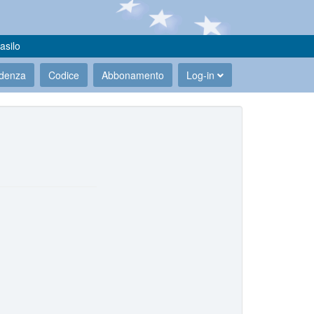
asilo
udenza
Codice
Abbonamento
Log-in
.