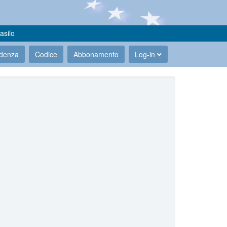
asilo
udenza
Codice
Abbonamento
Log-in
.