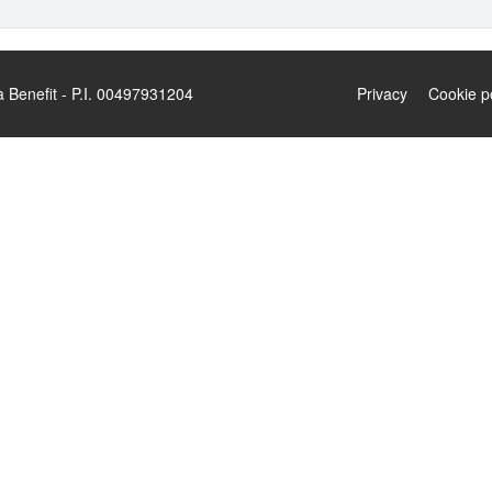
enefit - P.I. 00497931204
Privacy
Cookie p