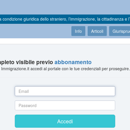
a condizione giuridica dello straniero, l’immigrazione, la cittadinanza e l’
Info
Articoli
Giurispr
leto visibile previo
abbonamento
Immigrazione.it accedi al portale con le tue credenziali per proseguire
Accedi