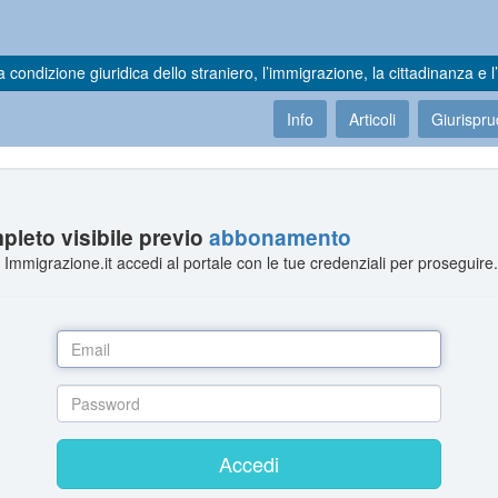
a condizione giuridica dello straniero, l’immigrazione, la cittadinanza e l’
Info
Articoli
Giurispr
leto visibile previo
abbonamento
Immigrazione.it accedi al portale con le tue credenziali per proseguire
Accedi