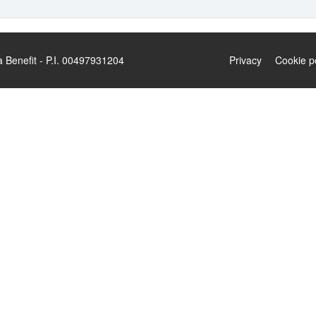
enefit - P.I. 00497931204
Privacy
Cookie p