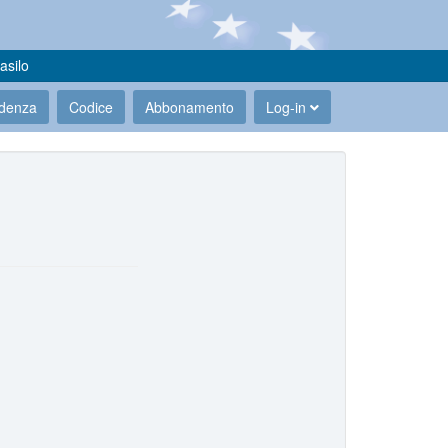
asilo
udenza
Codice
Abbonamento
Log-in
.