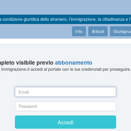
a condizione giuridica dello straniero, l’immigrazione, la cittadinanza e l’
Info
Articoli
Giurispr
leto visibile previo
abbonamento
Immigrazione.it accedi al portale con le tue credenziali per proseguire
Accedi