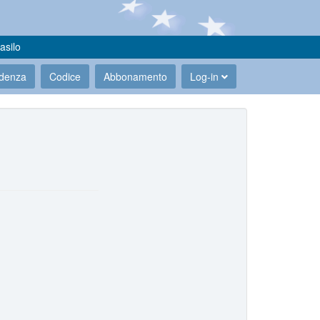
asilo
udenza
Codice
Abbonamento
Log-in
.