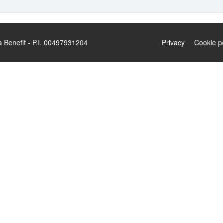
enefit - P.I. 00497931204
Privacy
Cookie p