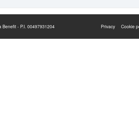
enefit - P.I. 00497931204
Privacy
Cookie p