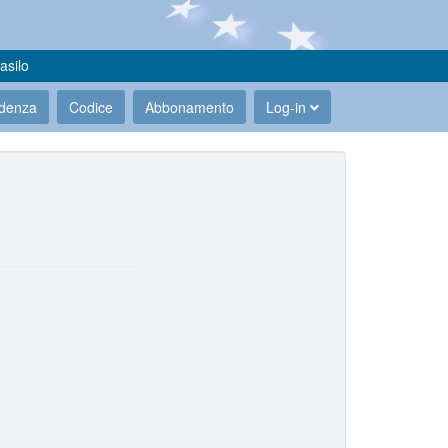
asilo
udenza
Codice
Abbonamento
Log-in
.