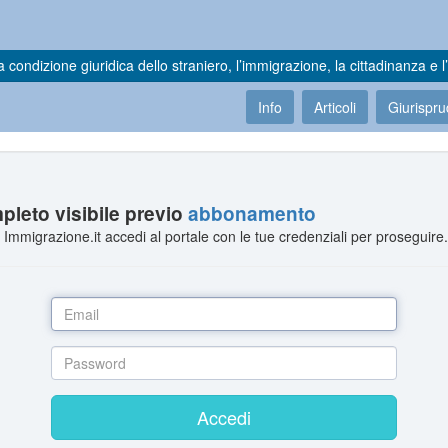
a condizione giuridica dello straniero, l’immigrazione, la cittadinanza e l’
Info
Articoli
Giurispr
leto visibile previo
abbonamento
Immigrazione.it accedi al portale con le tue credenziali per proseguire
Accedi