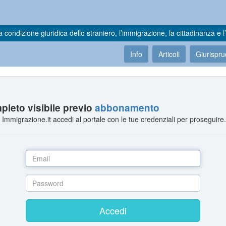
a condizione giuridica dello straniero, l’immigrazione, la cittadinanza e l’
Info
Articoli
Giurispr
leto visibile previo
abbonamento
Immigrazione.it accedi al portale con le tue credenziali per proseguire
Accedi