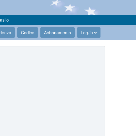
asilo
udenza
Codice
Abbonamento
Log-in
.