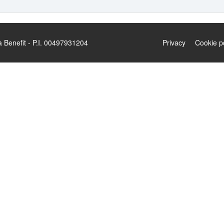
enefit - P.I. 00497931204
Privacy
Cookie p