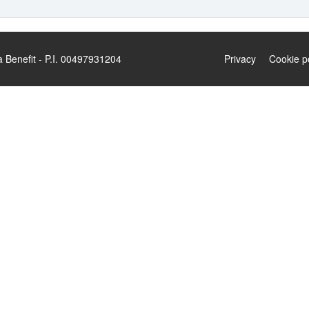
enefit - P.I. 00497931204
Privacy
Cookie p