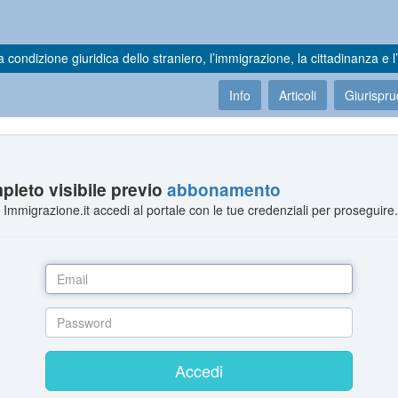
a condizione giuridica dello straniero, l’immigrazione, la cittadinanza e l’
Info
Articoli
Giurispr
leto visibile previo
abbonamento
Immigrazione.it accedi al portale con le tue credenziali per proseguire
Accedi