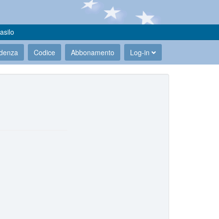
asilo
udenza
Codice
Abbonamento
Log-in
.