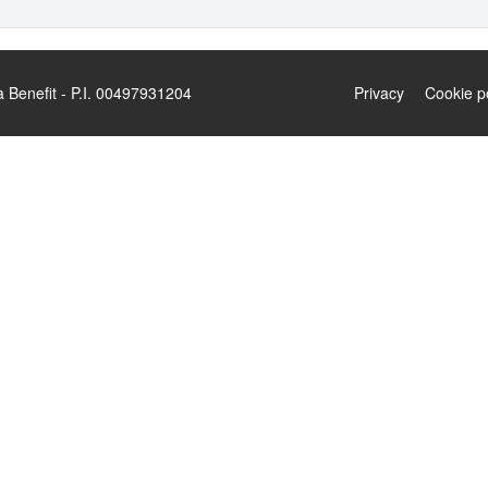
enefit - P.I. 00497931204
Privacy
Cookie p