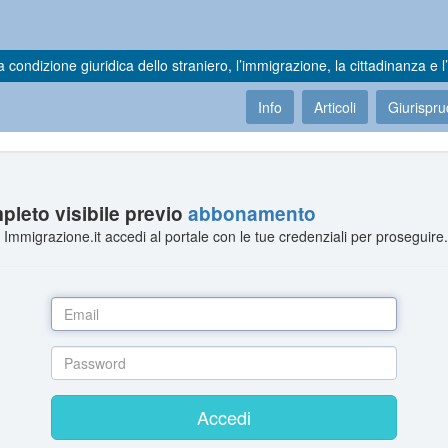
a condizione giuridica dello straniero, l’immigrazione, la cittadinanza e l’
Info
Articoli
Giurispr
leto visibile previo
abbonamento
Immigrazione.it accedi al portale con le tue credenziali per proseguire
Accedi