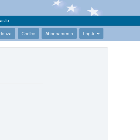
asilo
udenza
Codice
Abbonamento
Log-in
.