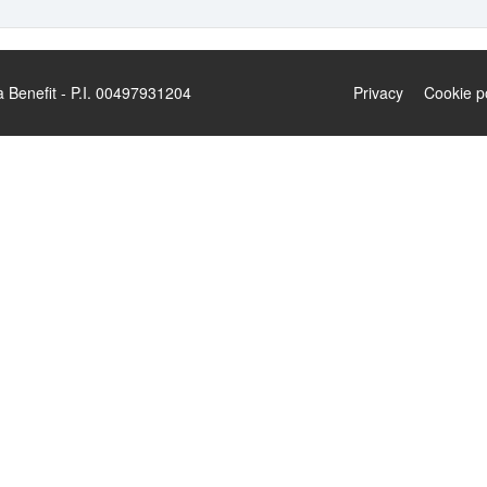
enefit - P.I. 00497931204
Privacy
Cookie p