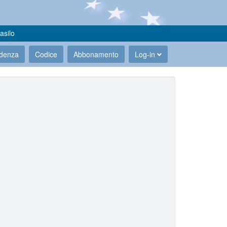
asilo
udenza
Codice
Abbonamento
Log-in
.