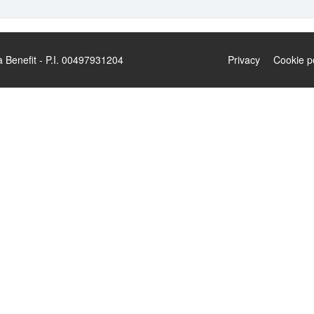
enefit - P.I. 00497931204
Privacy
Cookie p