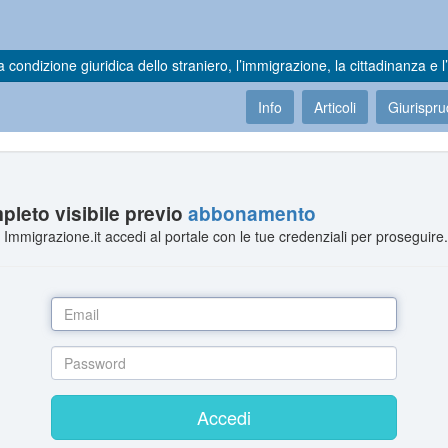
a condizione giuridica dello straniero, l’immigrazione, la cittadinanza e l’
Info
Articoli
Giurispr
leto visibile previo
abbonamento
Immigrazione.it accedi al portale con le tue credenziali per proseguire
Accedi