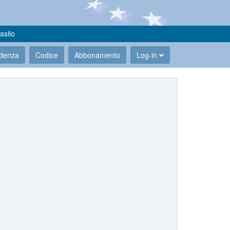
asilo
udenza
Codice
Abbonamento
Log-in
.