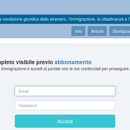
a condizione giuridica dello straniero, l’immigrazione, la cittadinanza e l’
Info
Articoli
Giurispr
leto visibile previo
abbonamento
Immigrazione.it accedi al portale con le tue credenziali per proseguire
Accedi