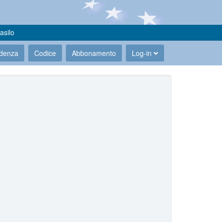
asilo
udenza
Codice
Abbonamento
Log-in
.