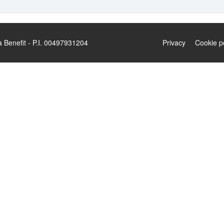
enefit - P.I. 00497931204
Privacy
Cookie p