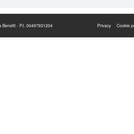
enefit - P.I. 00497931204
Privacy
Cookie p