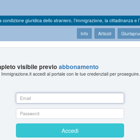
a condizione giuridica dello straniero, l’immigrazione, la cittadinanza e l’
Info
Articoli
Giurispr
leto visibile previo
abbonamento
Immigrazione.it accedi al portale con le tue credenziali per proseguire
Accedi