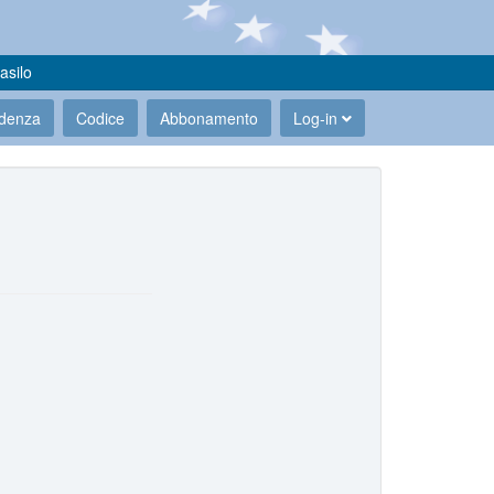
asilo
udenza
Codice
Abbonamento
Log-in
.