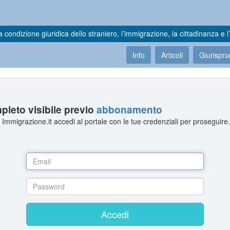
a condizione giuridica dello straniero, l’immigrazione, la cittadinanza e l’
Info
Articoli
Giurispr
leto visibile previo
abbonamento
Immigrazione.it accedi al portale con le tue credenziali per proseguire
Accedi