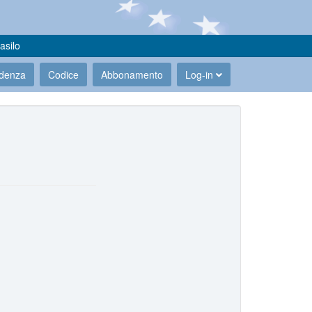
asilo
udenza
Codice
Abbonamento
Log-in
.