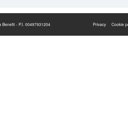
enefit - P.I. 00497931204
Privacy
Cookie p