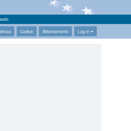
asilo
udenza
Codice
Abbonamento
Log-in
.