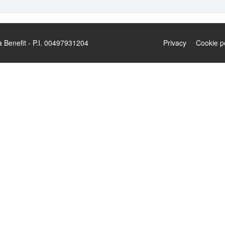
enefit - P.I. 00497931204
Privacy
Cookie p