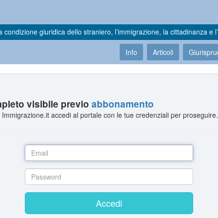
a condizione giuridica dello straniero, l’immigrazione, la cittadinanza e l’
Info
Articoli
Giurispr
leto visibile previo
abbonamento
Immigrazione.it accedi al portale con le tue credenziali per proseguire
Accedi