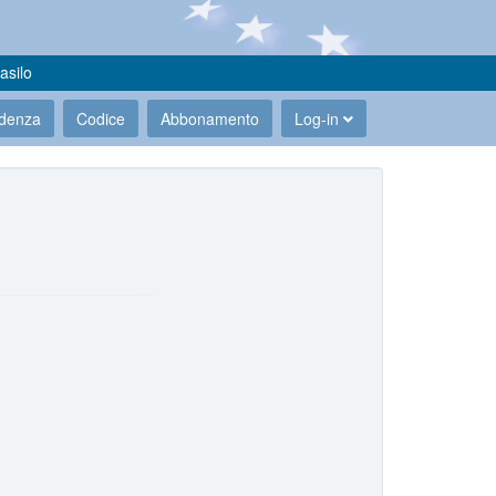
asilo
udenza
Codice
Abbonamento
Log-in
.