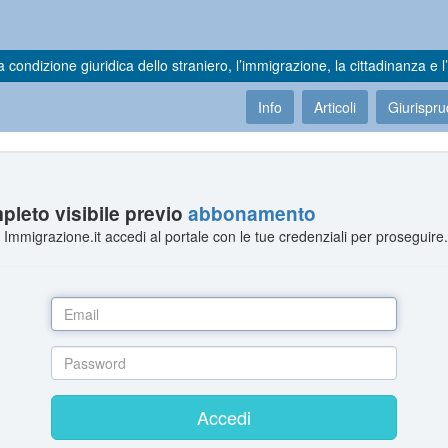
a condizione giuridica dello straniero, l’immigrazione, la cittadinanza e l’
Info
Articoli
Giurispr
leto visibile previo
abbonamento
Immigrazione.it accedi al portale con le tue credenziali per proseguire
Accedi