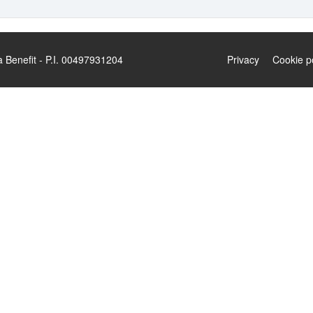
enefit - P.I. 00497931204
Privacy
Cookie p