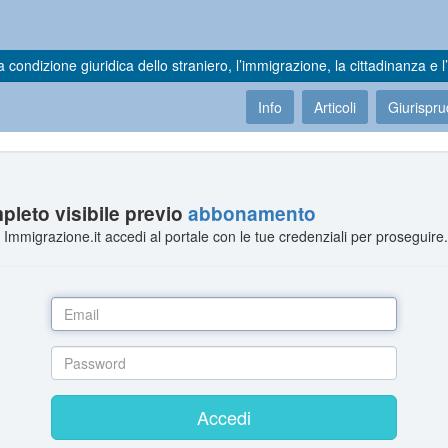
a condizione giuridica dello straniero, l’immigrazione, la cittadinanza e l’
Info
Articoli
Giurispr
leto visibile previo
abbonamento
Immigrazione.it accedi al portale con le tue credenziali per proseguire
Accedi