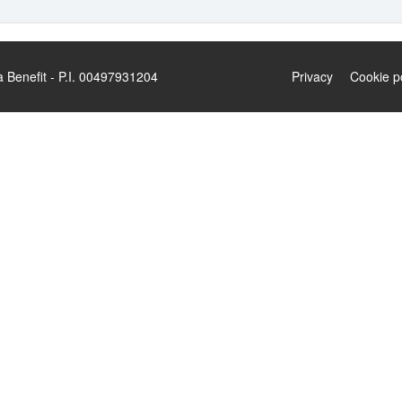
enefit - P.I. 00497931204
Privacy
Cookie p