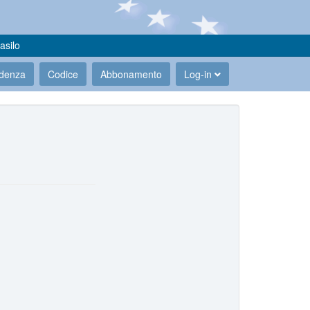
asilo
udenza
Codice
Abbonamento
Log-in
.