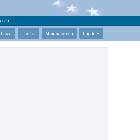
asilo
udenza
Codice
Abbonamento
Log-in
.