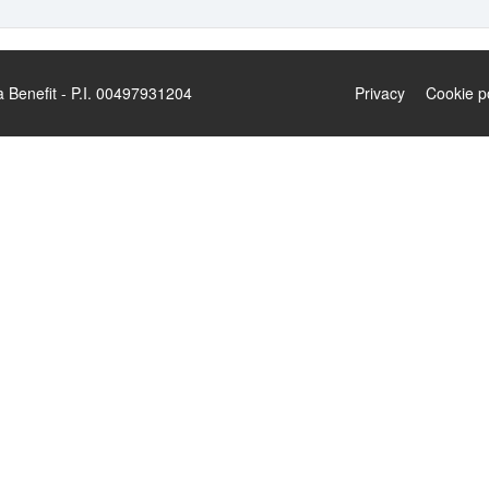
enefit - P.I. 00497931204
Privacy
Cookie p