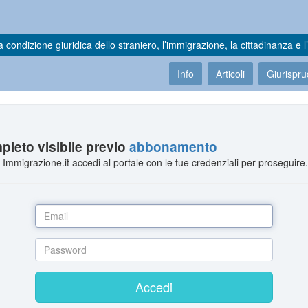
a condizione giuridica dello straniero, l’immigrazione, la cittadinanza e l’
Info
Articoli
Giurispr
leto visibile previo
abbonamento
Immigrazione.it accedi al portale con le tue credenziali per proseguire
Accedi