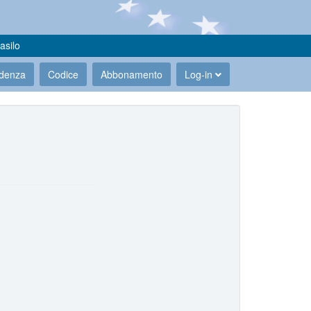
asilo
udenza
Codice
Abbonamento
Log-in
.