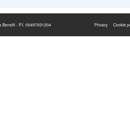
enefit - P.I. 00497931204
Privacy
Cookie p