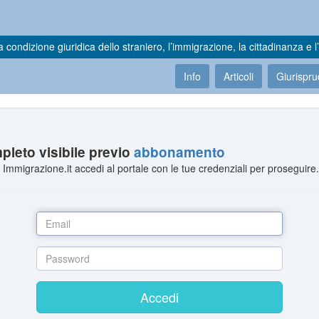
a condizione giuridica dello straniero, l’immigrazione, la cittadinanza e l’
Info
Articoli
Giurispr
leto visibile previo
abbonamento
Immigrazione.it accedi al portale con le tue credenziali per proseguire
Accedi