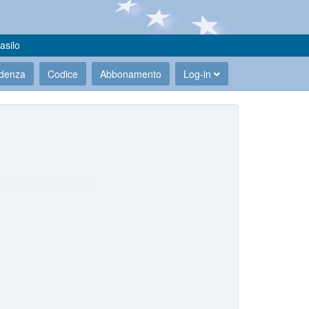
asilo
udenza
Codice
Abbonamento
Log-in
.