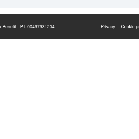
enefit - P.I. 00497931204
Privacy
Cookie p