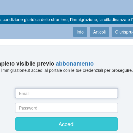
a condizione giuridica dello straniero, l’immigrazione, la cittadinanza e l’
Info
Articoli
Giurispr
leto visibile previo
abbonamento
Immigrazione.it accedi al portale con le tue credenziali per proseguire
Accedi