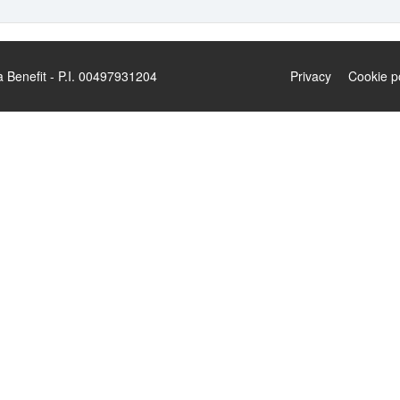
enefit - P.I. 00497931204
Privacy
Cookie p