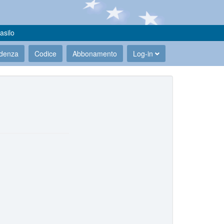
asilo
udenza
Codice
Abbonamento
Log-in
.