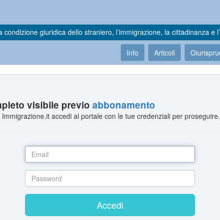
a condizione giuridica dello straniero, l’immigrazione, la cittadinanza e l’
Info
Articoli
Giurispr
leto visibile previo
abbonamento
Immigrazione.it accedi al portale con le tue credenziali per proseguire
Accedi