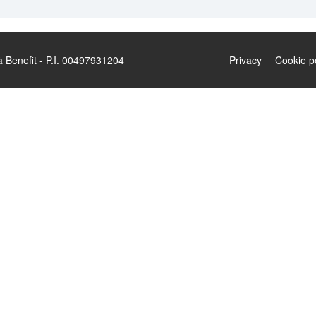
enefit - P.I. 00497931204
Privacy
Cookie p