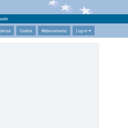
asilo
udenza
Codice
Abbonamento
Log-in
.